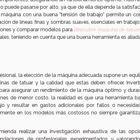
no puede pasarse por alto, ya que de ella depende la satisfa
na máquina con una buena "tensión de trabajo" permite un co
eación de líneas finas y sombras suaves, esenciales en trabaj
niones y comparar modelos para
descubrir maquina de tatuar
ales, teniendo en cuenta que una buena herramienta es aliad
d
esional, la elección de la máquina adecuada supone un equil
nas de tatuar y la calidad que estas deben ofrecer. Invert
l para asegurar un rendimiento de la máquina óptimo y dura
nes de menor costo, la realidad es que una herramienta ba
o y resultar en gastos adicionales por fallos o necesida
vamente en los modelos más costosos no siempre garantiza
omienda realizar una investigación exhaustiva de las opci
endaciones de profesionales experimentados y valorando