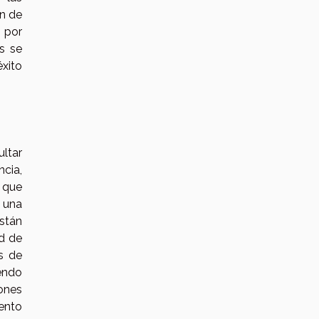
ón de
 por
s se
éxito
ultar
ncia,
s que
n una
están
d de
os de
iendo
iones
ento