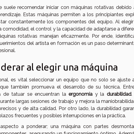
 se suele recomendar iniciar con máquinas rotativas debido
endizaje. Estas máquinas permiten a los principiantes expl
justar constantemente los componentes del equipo. Al elegi
la comodidad, el control y la capacidad de adaptarse a difer
áquinas rotativas manejan eficazmente. Por ende, identific
uerimientos del artista en formación es un paso determinan
esional.
iderar al elegir una máquina
ional, es vital seleccionar un equipo que no solo se ajuste 
o que también promueva el desarrollo de su técnica. Entre
na de tatuar se encuentran la
ergonomía
y la
durabilidad
.
rante largas sesiones de trabajo y mejora la maniobrabilida
ecisos y de alta calidad. Por otro lado, la durabilidad gara
lazos frecuentes y posibles interrupciones en la práctica.
aspecto a ponderar; una máquina con partes desmonta
 componentes, asegurando un funcionamiento óptimo. Además