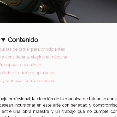
Contenido
uinas de tatuar para principiantes
s a considerar al elegir una máquina
Presupuesto y calidad
 de información y opiniones
 y prácticas con la máquina
aje profesional, la elección de la máquina de tatuar se conv
desean incursionar en este arte con seriedad y compromiso
ia entre una obra maestra y un trabajo que no cumple con