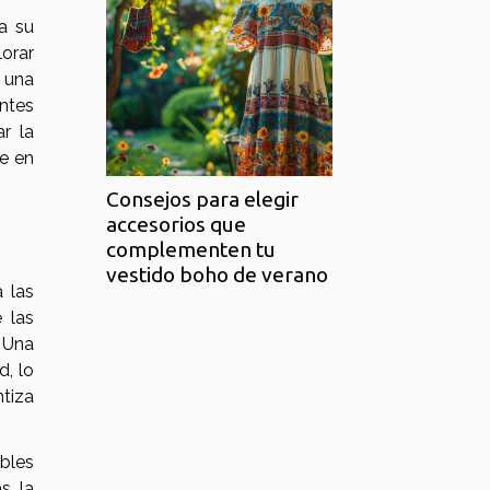
 a su
orar
r una
entes
ar la
te en
Consejos para elegir
accesorios que
complementen tu
vestido boho de verano
a las
 las
 Una
d, lo
ntiza
bles
, la