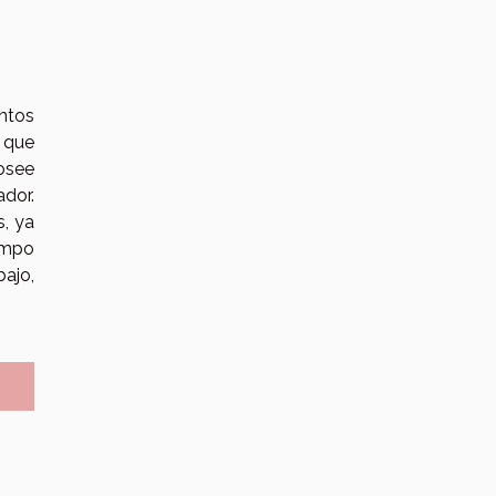
intos
o que
osee
ador.
s, ya
iempo
bajo,