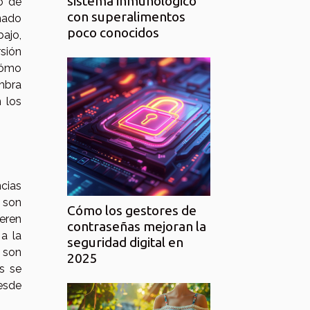
sistema inmunológico
o de
con superalimentos
eñado
poco conocidos
bajo,
sión
cómo
mbra
n los
ncias
, son
Cómo los gestores de
ieren
contraseñas mejoran la
a la
seguridad digital en
y son
2025
s se
desde