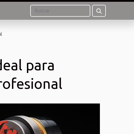
l
deal para
rofesional