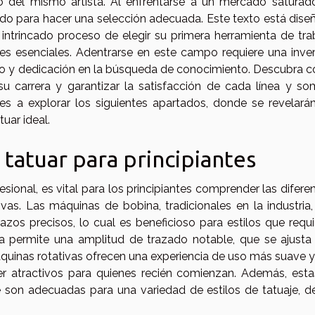
no del mismo artista. Al enfrentarse a un mercado saturad
ado para hacer una selección adecuada. Este texto está dis
l intrincado proceso de elegir su primera herramienta de tra
s esenciales. Adentrarse en este campo requiere una inver
po y dedicación en la búsqueda de conocimiento. Descubra 
su carrera y garantizar la satisfacción de cada línea y so
res a explorar los siguientes apartados, donde se revelará
uar ideal.
tatuar para principiantes
sional, es vital para los principiantes comprender las difere
vas. Las máquinas de bobina, tradicionales en la industria
azos precisos, lo cual es beneficioso para estilos que requ
a permite una amplitud de trazado notable, que se ajusta 
 máquinas rotativas ofrecen una experiencia de uso más suave 
r atractivos para quienes recién comienzan. Además, esta
ue son adecuadas para una variedad de estilos de tatuaje, 