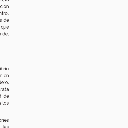
cción
ntrol
os de
que
a del
ibrio
ir en
dero.
rata
d de
 los
ones
 las