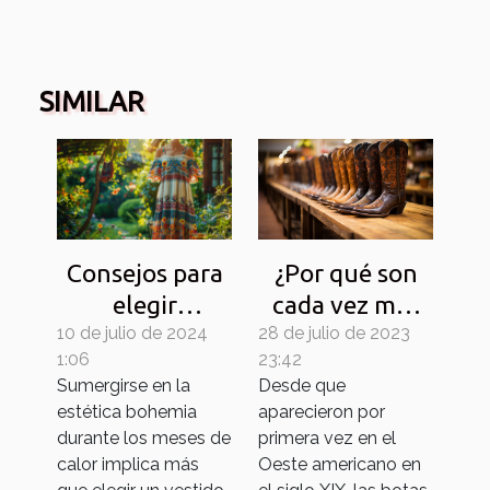
SIMILAR
¿Por qué son
Consejos para
cada vez más
elegir
28 de julio de 2023
populares las
10 de julio de 2024
accesorios que
23:42
1:06
botas vaqueras
complementen
Desde que
Sumergirse en la
de mujer?
tu vestido
aparecieron por
estética bohemia
boho de verano
primera vez en el
durante los meses de
Oeste americano en
calor implica más