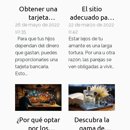
Obtener una
El sitio
tarjeta
adecuado para
26 de mayo de 2022
bancaria
22 de marzo de 2022
comprar y
10:35
0:42
personalizar
Para que tus hijos
Estar lejos de tu
pulseras de
dependan del dinero
amante es una larga
unión para
que gastan, puedes
tortura. Por una u otra
parejas
proporcionarles una
razón, las parejas se
tarjeta bancaria.
ven obligadas a vivir...
Esto...
¿Por qué optar
Descubra la
por los
gama de