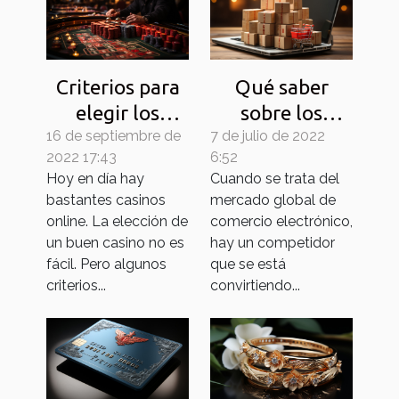
Criterios para
Qué saber
elegir los
sobre los
16 de septiembre de
mejores
7 de julio de 2022
principales
2022 17:43
6:52
casinos online
mercados
Hoy en día hay
Cuando se trata del
chinos en línea
bastantes casinos
mercado global de
online. La elección de
comercio electrónico,
un buen casino no es
hay un competidor
fácil. Pero algunos
que se está
criterios...
convirtiendo...