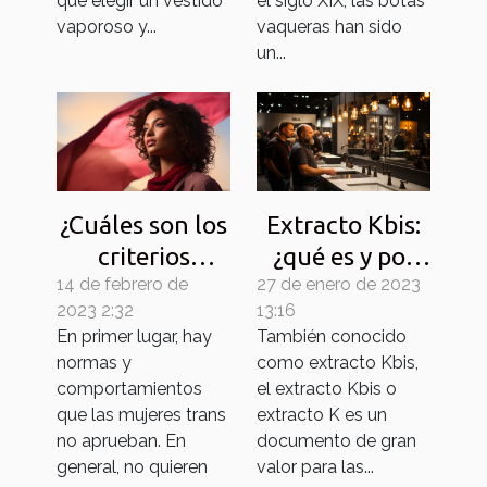
el siglo XIX, las botas
que elegir un vestido
vaqueras han sido
vaporoso y...
un...
¿Cuáles son los
Extracto Kbis:
criterios
¿qué es y por
14 de febrero de
básicos para
27 de enero de 2023
qué lo
2023 2:32
13:16
conocer a
necesita?
En primer lugar, hay
También conocido
mujeres trans?
normas y
como extracto Kbis,
comportamientos
el extracto Kbis o
que las mujeres trans
extracto K es un
no aprueban. En
documento de gran
general, no quieren
valor para las...