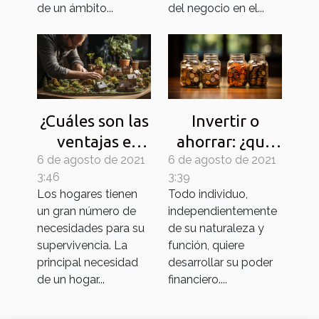
de un ámbito...
del negocio en el...
¿Cuáles son las
Invertir o
ventajas e
ahorrar: ¿qué
6 de agosto de 2021
inconvenientes
6 de agosto de 2021
es mejor?
3:46
3:39
de un
Los hogares tienen
Todo individuo,
préstamo al
un gran número de
independientemente
consumo?
necesidades para su
de su naturaleza y
supervivencia. La
función, quiere
principal necesidad
desarrollar su poder
de un hogar...
financiero....