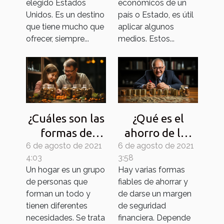
elegido Estados
económicos de un
Unidos. Es un destino
país o Estado, es útil
que tiene mucho que
aplicar algunos
ofrecer, siempre...
medios. Estos...
¿Cuáles son las
¿Qué es el
formas de
ahorro de los
6 de agosto de 2021
ahorrar dinero
6 de agosto de 2021
empleados y
4:03
3:58
en un hogar?
cuáles son sus
Un hogar es un grupo
Hay varias formas
ventajas?
de personas que
fiables de ahorrar y
forman un todo y
de darse un margen
tienen diferentes
de seguridad
necesidades. Se trata
financiera. Depende