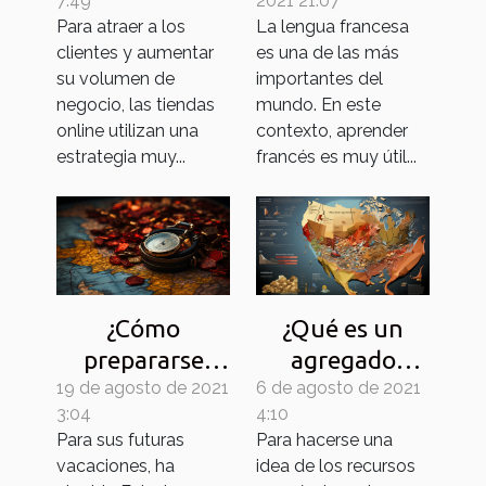
7:49
2021 21:07
Internet?
eficazmente?
Para atraer a los
La lengua francesa
clientes y aumentar
es una de las más
su volumen de
importantes del
negocio, las tiendas
mundo. En este
online utilizan una
contexto, aprender
estrategia muy...
francés es muy útil...
¿Cómo
¿Qué es un
prepararse
agregado
19 de agosto de 2021
para viajar a
6 de agosto de 2021
económico?
3:04
4:10
Estados
Para sus futuras
Para hacerse una
Unidos?
vacaciones, ha
idea de los recursos