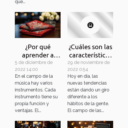
que...
¿Por qué
¿Cuáles son las
aprender a
características
5 de diciembre de
tocar el
29 de noviembre de
de los juegos
2022 14:00
2022 0:54
pañuelo?
porno gay?
En el campo de la
Hoy en día, las
música hay varios
nuevas tendencias
instrumentos. Cada
están dando un giro
instrumento tiene su
diferente a los
propia función y
hábitos de la gente.
ventajas. El...
El campo de las...