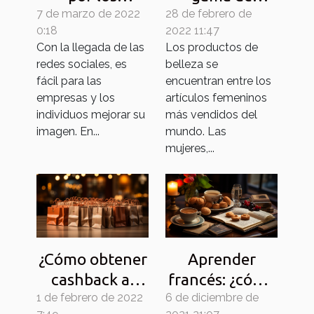
7 de marzo de 2022
servicios de
28 de febrero de
productos
0:18
2022 11:47
una empresa
LANEIGE
Con la llegada de las
Los productos de
para mejorar
redes sociales, es
belleza se
su estrategia
fácil para las
encuentran entre los
digital?
empresas y los
artículos femeninos
individuos mejorar su
más vendidos del
imagen. En...
mundo. Las
mujeres,...
¿Cómo obtener
Aprender
cashback al
francés: ¿cómo
1 de febrero de 2022
comprar por
6 de diciembre de
hacerlo